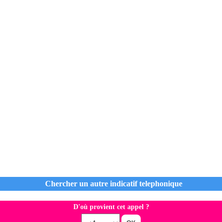
Chercher un autre indicatif telephonique
D'où provient cet appel ?