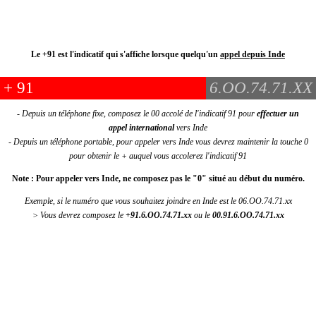
Le +91 est l'indicatif qui s'affiche lorsque quelqu'un
appel depuis Inde
+ 91
6.OO.74.71.XX
- Depuis un téléphone fixe, composez le 00 accolé de l'indicatif 91 pour
effectuer un
appel international
vers Inde
- Depuis un téléphone portable, pour appeler vers Inde vous devrez maintenir la touche 0
pour obtenir le + auquel vous accolerez l'indicatif 91
Note : Pour appeler vers Inde, ne composez pas le "0" situé au début du numéro.
Exemple, si le numéro que vous souhaitez joindre en Inde est le 06.OO.74.71.xx
> Vous devrez composez le
+91.6.OO.74.71.xx
ou le
00.91.6.OO.74.71.xx