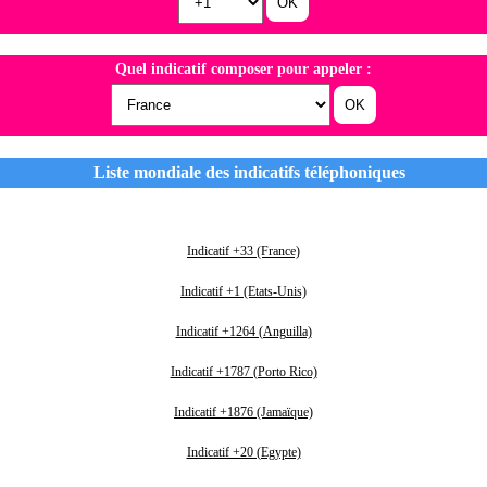
Quel indicatif composer pour appeler :
Liste mondiale des indicatifs téléphoniques
Indicatif +33 (France)
Indicatif +1 (Etats-Unis)
Indicatif +1264 (Anguilla)
Indicatif +1787 (Porto Rico)
Indicatif +1876 (Jamaïque)
Indicatif +20 (Egypte)