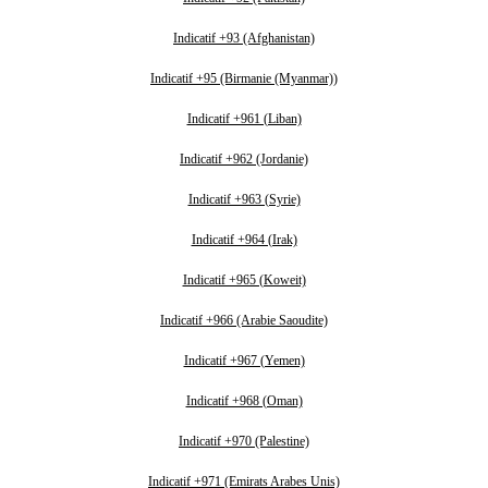
Indicatif +93 (Afghanistan)
Indicatif +95 (Birmanie (Myanmar))
Indicatif +961 (Liban)
Indicatif +962 (Jordanie)
Indicatif +963 (Syrie)
Indicatif +964 (Irak)
Indicatif +965 (Koweit)
Indicatif +966 (Arabie Saoudite)
Indicatif +967 (Yemen)
Indicatif +968 (Oman)
Indicatif +970 (Palestine)
Indicatif +971 (Emirats Arabes Unis)