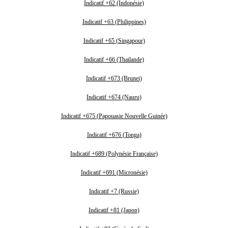
Indicatif +62 (Indonésie)
Indicatif +63 (Philippines)
Indicatif +65 (Singapour)
Indicatif +66 (Thailande)
Indicatif +673 (Brunei)
Indicatif +674 (Nauru)
Indicatif +675 (Papouasie Nouvelle Guinée)
Indicatif +676 (Tonga)
Indicatif +689 (Polynésie Française)
Indicatif +691 (Micronésie)
Indicatif +7 (Russie)
Indicatif +81 (Japon)