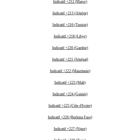
Indicatif +212 (Maroc)
Indicatif +213 (Algérie)
Indicatif +216 (Tunisie)
Indicatif +218 (Libye)
Indicatif +220 (Gambie)
Indicatif +221 (Sénégal)
Indicatif +222 (Mauritanie)
Indicatif +223 (Mali)
Indicatif +224 (Guinée)
Indicatif +225 (Côte d'Ivoire)
Indicatif +226 (Burkina Faso)
Indicatif +227 (Niger)