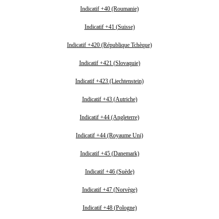
Indicatif +40 (Roumanie)
Indicatif +41 (Suisse)
Indicatif +420 (République Tchèque)
Indicatif +421 (Slovaquie)
Indicatif +423 (Liechtenstein)
Indicatif +43 (Autriche)
Indicatif +44 (Angleterre)
Indicatif +44 (Royaume Uni)
Indicatif +45 (Danemark)
Indicatif +46 (Suède)
Indicatif +47 (Norvège)
Indicatif +48 (Pologne)