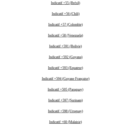
Indicatif +55 (Brésil)
Indicatif +56 (Chili)
Indicatif +57 (Colombie)
Indicatif +58 (Venezuela)
Indicatif +591 (Bolivie)
Indicatif +592 (Guyana)
Indicatif +593 (Equateur)
Indicatif +594 (Guyane Française)
Indicatif +595 (Paraguay)
Indicatif +597 (Surinam)
Indicatif +598 (Uruguay)
Indicatif +60 (Malaisie)